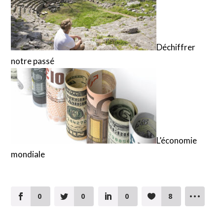
Déchiffrer
notre passé
L’économie
mondiale
0
0
0
8