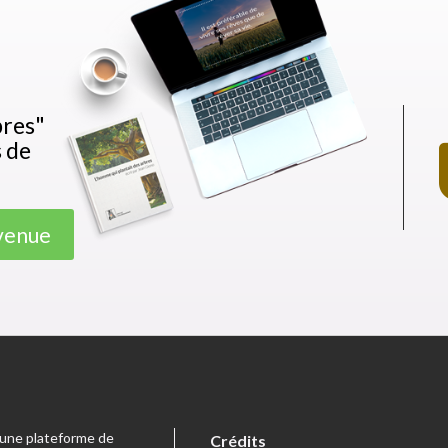
bres"
s de
nvenue
t une plateforme de
Crédits