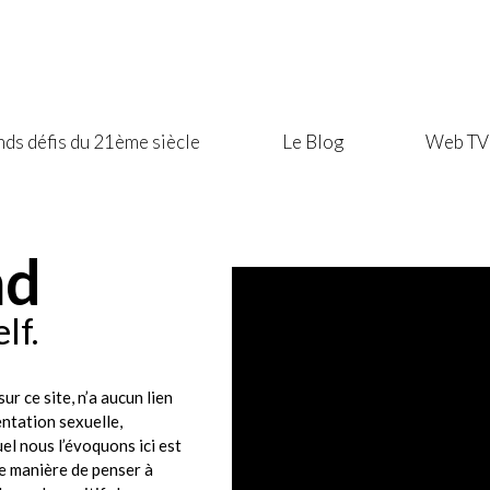
nds défis du 21ème siècle
Le Blog
Web TV
nd
lf.
sur ce site, n’a aucun lien
ntation sexuelle,
uel nous l’évoquons ici est
ne manière de penser à