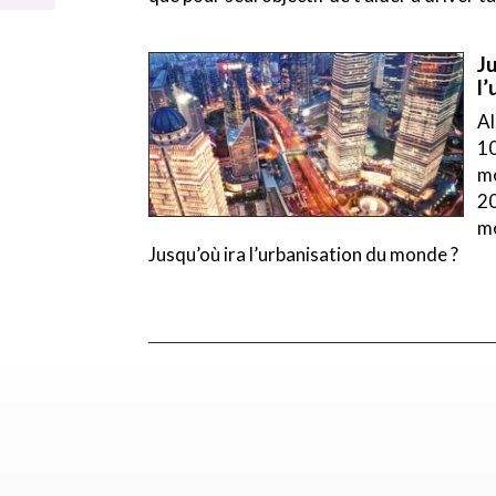
Ju
l
Al
10
mo
20
mo
Jusqu’où ira l’urbanisation du monde ?