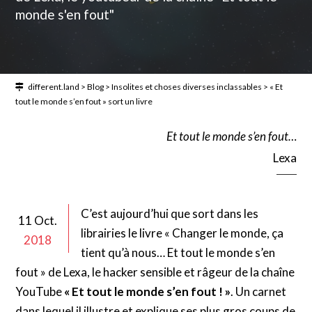
monde s'en fout"
different.land
>
Blog
>
Insolites et choses diverses inclassables
>
« Et
tout le monde s’en fout » sort un livre
Et tout le monde s’en fout…
Lexa
C’est aujourd’hui que sort dans les
11 Oct.
librairies le livre « Changer le monde, ça
2018
tient qu’à nous… Et tout le monde s’en
fout » de Lexa, le hacker sensible et râgeur de la chaîne
YouTube
« Et tout le monde s’en fout ! »
. Un carnet
dans lequel il illustre et explique ses plus gros coups de