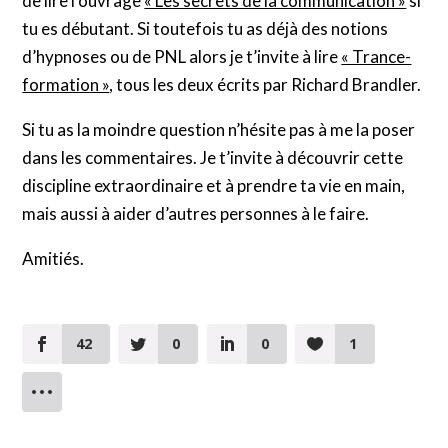
de lire l’ouvrage
« Les secrets de la communication »
si
tu es débutant. Si toutefois tu as déjà des notions
d’hypnoses ou de PNL alors je t’invite à lire
« Trance-
formation »
, tous les deux écrits par Richard Brandler.
Si tu as la moindre question n’hésite pas à me la poser
dans les commentaires. Je t’invite à découvrir cette
discipline extraordinaire et à prendre ta vie en main,
mais aussi à aider d’autres personnes à le faire.
Amitiés.
42
0
0
1