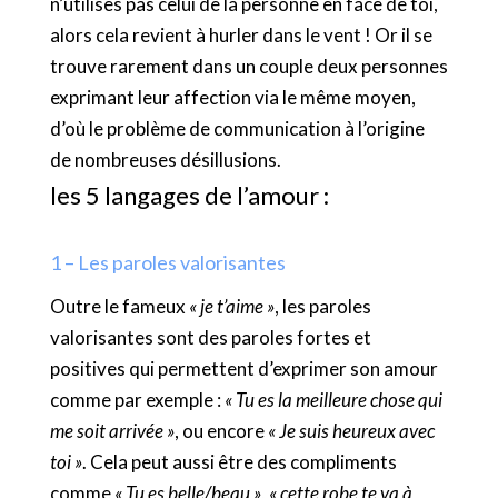
n’utilises pas celui de la personne en face de toi,
alors cela revient à hurler dans le vent ! Or il se
trouve rarement dans un couple deux personnes
exprimant leur affection via le même moyen,
d’où le problème de communication à l’origine
de nombreuses désillusions.
les 5 langages de l’amour :
1 – Les paroles valorisantes
Outre le fameux
« je t’aime »
, les paroles
valorisantes sont des paroles fortes et
positives qui permettent d’exprimer son amour
comme par exemple :
« Tu es la meilleure chose qui
me soit arrivée »
, ou encore
« Je suis heureux avec
toi »
. Cela peut aussi être des compliments
comme
« Tu es belle/beau »
,
« cette robe te va à