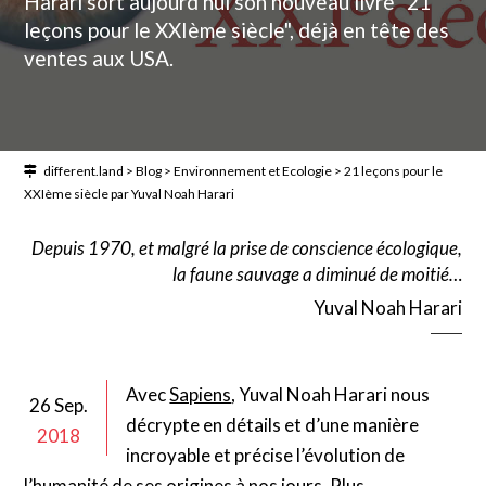
Harari sort aujourd'hui son nouveau livre "21
leçons pour le XXIème siècle", déjà en tête des
ventes aux USA.
different.land
>
Blog
>
Environnement et Ecologie
>
21 leçons pour le
XXIème siècle par Yuval Noah Harari
Depuis 1970, et malgré la prise de conscience écologique,
la faune sauvage a diminué de moitié…
Yuval Noah Harari
Avec
Sapiens
, Yuval Noah Harari nous
26 Sep.
décrypte en détails et d’une manière
2018
incroyable et précise l’évolution de
l’humanité de ses origines à nos jours. Plus