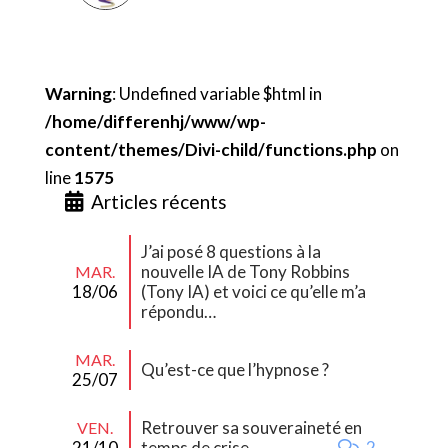
Warning
: Undefined variable $html in
/home/differenhj/www/wp-
content/themes/Divi-child/functions.php
on
line
1575
Articles récents
J’ai posé 8 questions à la
nouvelle IA de Tony Robbins
MAR.
18/06
(Tony IA) et voici ce qu’elle m’a
répondu…
MAR.
Qu’est-ce que l’hypnose ?
25/07
Retrouver sa souveraineté en
VEN.
21/10
temps de crise
2