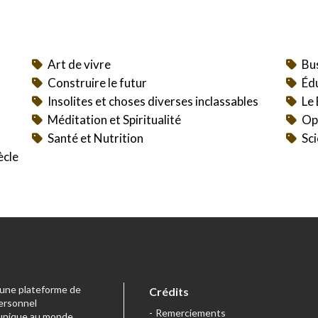
Art de vivre
Bu
Construire le futur
Éd
Insolites et choses diverses inclassables
Le
Méditation et Spiritualité
Op
Santé et Nutrition
Sci
ècle
t une plateforme de
Crédits
ersonnel
Remerciements
e unique au monde