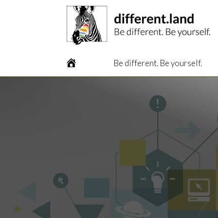
A
Be different. Be yourself.
c
c
u
e
i
l