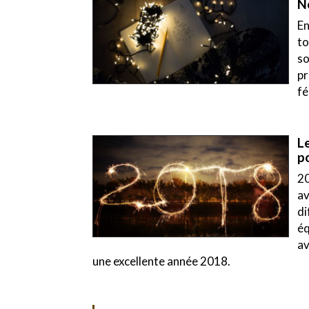
No
En
to
so
pr
fé
L
p
20
av
di
éq
av
une excellente année 2018.