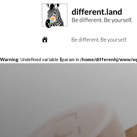
A
Be different. Be yourself.
c
c
u
Warning
: Undefined variable $param in
/home/differenhj/www/wp
e
i
l