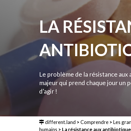
LA RÉSIST
ANTIBIOTI
Le problème de la résistance aux 
majeur qui prend chaque jour un p
d’agir !
different.land
>
Comprendre
>
Les gra
humains
>
La résistance aux antibiotiqu